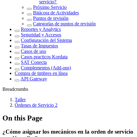
servicio?
Próximo Servicio
Bitácora de Actividades
Puntos de revisión
Categorías de puntos de revisión
Reportes y Analytics
Seguridad y Accesos
Configuración del Sistema
Tasas de Impuestos
Casos de uso
Casos practicos Kordata
SAT Conecta
Complementos (Add-ons)
Compra de timbres en línea
API Gateway
Breadcrumbs
Taller
Órdenes de Servicio 2
On this Page
¿Cómo asignar los mecánicos en la orden de servicio