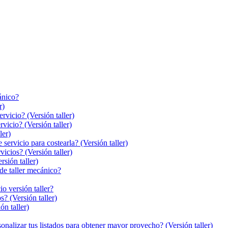
ánico?
r)
rvicio? (Versión taller)
vicio? (Versión taller)
ler)
servicio para costearla? (Versión taller)
icios? (Versión taller)
sión taller)
de taller mecánico?
o versión taller?
? (Versión taller)
ón taller)
onalizar tus listados para obtener mayor provecho? (Versión taller)