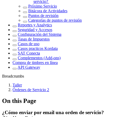
servicio?
Próximo Servicio
Bitácora de Actividades
Puntos de revisión
Categorías de puntos de revisión
Reportes y Analytics
Seguridad y Accesos
Configuración del Sistema
Tasas de Impuestos
Casos de uso
Casos practicos Kordata
SAT Conecta
Complementos (Add-ons)
Compra de timbres en línea
API Gateway
Breadcrumbs
Taller
Órdenes de Servicio 2
On this Page
¿Cómo enviar por email una orden de servicio?