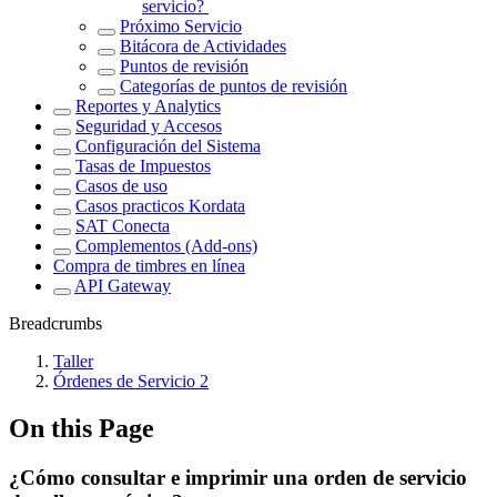
servicio?
Próximo Servicio
Bitácora de Actividades
Puntos de revisión
Categorías de puntos de revisión
Reportes y Analytics
Seguridad y Accesos
Configuración del Sistema
Tasas de Impuestos
Casos de uso
Casos practicos Kordata
SAT Conecta
Complementos (Add-ons)
Compra de timbres en línea
API Gateway
Breadcrumbs
Taller
Órdenes de Servicio 2
On this Page
¿Cómo consultar e imprimir una orden de servicio