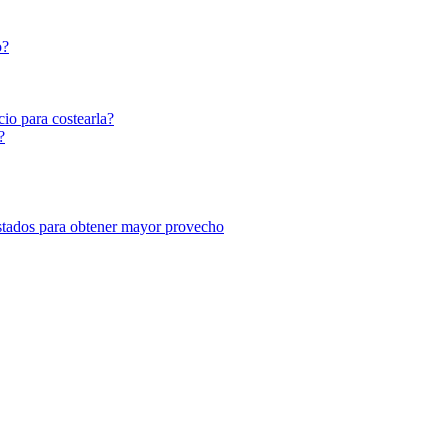
o?
io para costearla?
?
listados para obtener mayor provecho