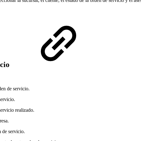
cionar la sucursal, el cliente, el estado de la orden de servicio y el ase
cio
den de servicio.
ervicio.
ervicio realizado.
resa.
 de servicio.