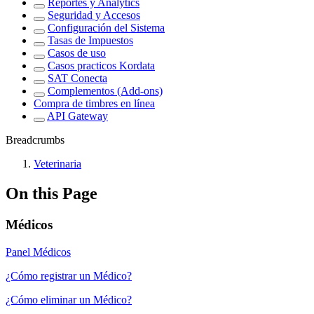
Reportes y Analytics
Seguridad y Accesos
Configuración del Sistema
Tasas de Impuestos
Casos de uso
Casos practicos Kordata
SAT Conecta
Complementos (Add-ons)
Compra de timbres en línea
API Gateway
Breadcrumbs
Veterinaria
On this Page
Médicos
Panel Médicos
¿Cómo registrar un Médico?
¿Cómo eliminar un Médico?