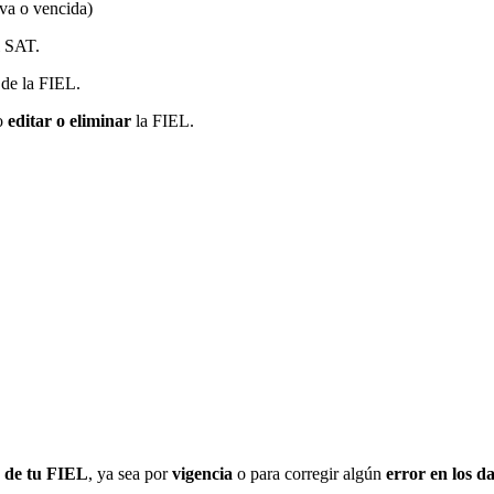
iva o vencida)
l SAT.
de la FIEL.
mo
editar o eliminar
la FIEL.
n de tu FIEL
, ya sea por
vigencia
o para corregir algún
error en los d